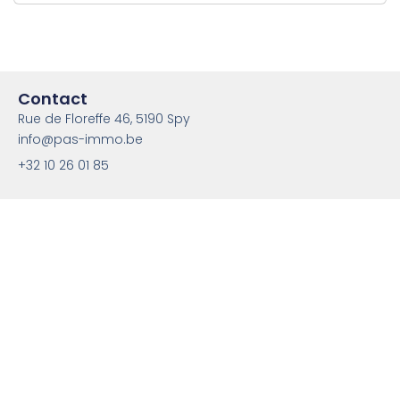
Contact
Rue de Floreffe 46, 5190 Spy
info@pas-immo.be
+32 10 26 01 85
* 1% HTVA soit 1,21% TVAC – avec un minimum de 2.500 euros
HTVA soit 3.025 euros TVAC
Agent immobilier agréé IPI en Belgique sous le numéro 517.780