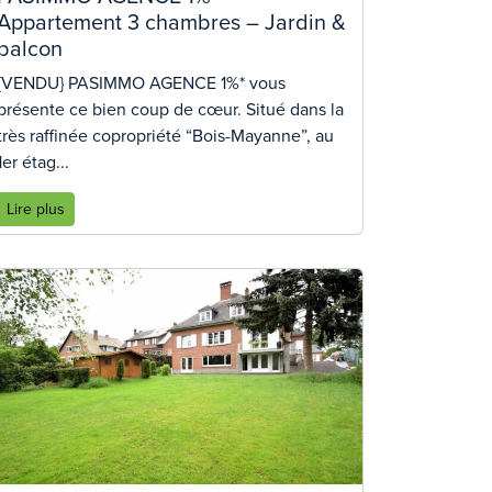
Appartement 3 chambres – Jardin &
balcon
{VENDU} PASIMMO AGENCE 1%* vous
présente ce bien coup de cœur. Situé dans la
très raffinée copropriété “Bois-Mayanne”, au
1er étag...
Lire plus