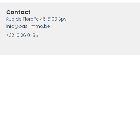
Contact
Rue de Floreffe 46, 5190 Spy
info@pas-immo.be
+32 10 26 01 85
* 1% HTVA soit 1,21% TVAC – avec un minimum de 2.500 euros
HTVA soit 3.025 euros TVAC
Agent immobilier agréé IPI en Belgique sous le numéro 517.780
N° entreprise : BE1038.585.334 Instance de contrôle : IPI/BIV,
rue du Luxemburg 16B, 1000 Bruxelles RC professionnelle et
cautionnement via AXA Belgium SA – police n° 730.390.160
Soumis au code déontologique de l’IPI –
www.IPI.be