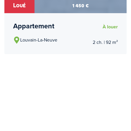
Loué
1 450 €
Appartement
À louer
Louvain-La-Neuve
2 ch. | 92 m²